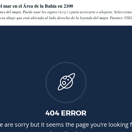
el mar en el Área de la Bahía en 2100
es del mapa. Puede usar los signos (+) y (-) para acercarse o alejarse. Selecciona
acia abajo que está ubicada al lado derecho de la leyenda del mapa. Fuentes: USGS