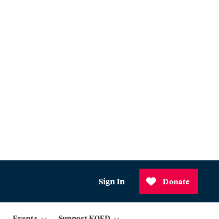
Sign In
Donate
Events
Support KQED