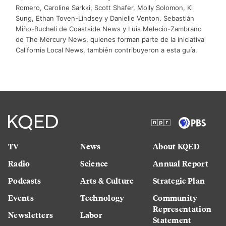
Romero, Caroline Sarkki, Scott Shafer, Molly Solomon, Ki
Sung, Ethan Toven-Lindsey y Danielle Venton. Sebastián
Miño-Bucheli de Coastside News y Luis Melecio-Zambrano
de The Mercury News, quienes forman parte de la iniciativa
California Local News, también contribuyeron a esta guía.
TV
News
About KQED
Radio
Science
Annual Report
Podcasts
Arts & Culture
Strategic Plan
Events
Technology
Community
Representation
Newsletters
Labor
Statement